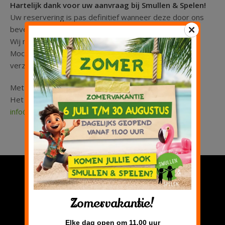
Hartelijk dank voor uw aanvraag bij Smullen & Spelen!
Kinderfeestje
Uw reservering is pas definitief wanneer deze door ons
bevestigd wordt.
Groepen
Wij nemen meestal binnen 48 uur contact met u op.
Mocht u tussentijds nog vragen/wijzigingen hebben,
verzoeken wij u deze via e-mail door te geven.
Met vriendelijke groet,
Het team van Smullen & Spelen
info@smullen.nl
Privacy verklaring
Zomervakantie!
Elke dag open om 11.00 uur