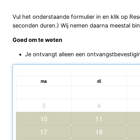
Vul het onderstaande formulier in en klik op Re
seconden duren.) Wij nemen daarna meestal bin
Goed om te weten
Je ontvangt alleen een ontvangstbevestigin
ma
di
3
4
10
11
17
18