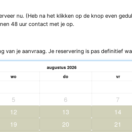
serveer nu. (Heb na het klikken op de knop even ged
nen 48 uur contact met je op.
g van je aanvraag. Je reservering is pas definitief 
augustus
2026
wo
do
vr
5
6
7
12
13
14
19
20
21