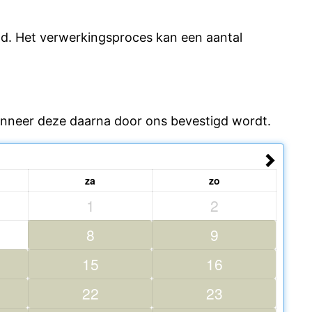
uld. Het verwerkingsproces kan een aantal
wanneer deze daarna door ons bevestigd wordt.
za
zo
1
2
8
9
15
16
22
23