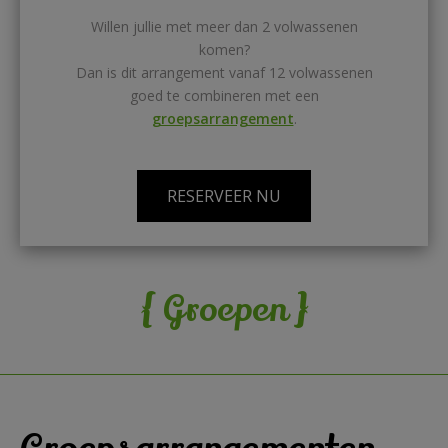
Willen jullie met meer dan 2 volwassenen
komen?
Dan is dit arrangement vanaf 12 volwassenen
goed te combineren met een
groepsarrangement
.
RESERVEER NU
{
}
Groepen