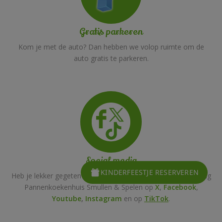
Gratis parkeren
Kom je met de auto? Dan hebben we volop ruimte om de
auto gratis te parkeren.
Social media
KINDERFEESTJE RESERVEREN
Heb je lekker gegeten en gespeeld? Vertel het dan verder! Volg
Pannenkoekenhuis Smullen & Spelen op
X
,
Facebook
,
Youtube
,
Instagram
en op
TikTok
.