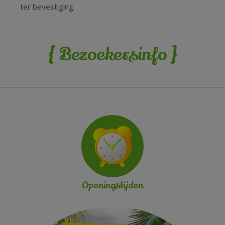
ter bevestiging.
{
}
Bezoekersinfo
Openingstijden