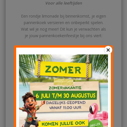
Voor alle leeftijden
Een rondje limonade bij binnenkomst, je eigen
pannenkoek versieren en onbeperkt spelen.
Wat wil je nog meer! Dit kun je verwachten als
je jouw pannenkoekenfeestje bij ons viert:
– Een onvergetelijk feest dat twee uur duurt
– Onbeperkt limonade drinken
– Je eigen pannenkoek versieren en onbeperkt
pannenkoeken eten*
– Vrij spelen binnen en buiten (voor kinderen
t/m 12 jaar)
– Vanaf leeftijd 4+ is toegang tot het
binnenspeelgedeelte Het Speeleiland
inbegrepen.
LET OP:
Het dragen van sokken is daar
vanwege de veiligheid en hygiëne verplicht!
* Bestellen is opeten