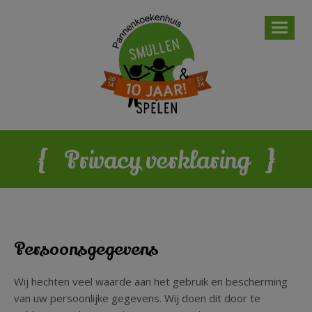
Smullen en spelen
Goed om te weten
{
}
Privacy verklaring
Onze filosofie
Nieuws
Bezoekersinfo
Menu
Persoonsgegevens
Vacatures
Take Away
Wij hechten veel waarde aan het gebruik en bescherming
van uw persoonlijke gegevens. Wij doen dit door te