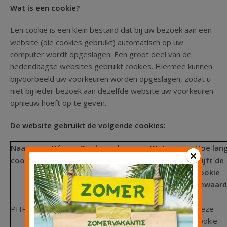
Wat is een cookie?
Een cookie is een klein bestand dat bij uw bezoek aan een
website (die cookies gebruikt) automatisch op uw
computer wordt opgeslagen. Een groot deel van de
hedendaagse websites gebruikt cookies. Hiermee kunnen
bijvoorbeeld uw voorkeuren worden opgeslagen, zodat u
niet bij ieder bezoek aan dezelfde website uw voorkeuren
opnieuw hoeft op te geven.
De website gebruikt de volgende cookies:
Naam van
Wie
Doel van de
Wat
Hoe lan
cookie
plaatst
cookie
gebeurt er
blijft de
de
als u de
cookie
cookie?
cookie
bewaard
weigert?
PHPSESSID
Wijzelf
Deze cookie is
Bepaalde
Deze
nodig om de
onderdelen
cookie