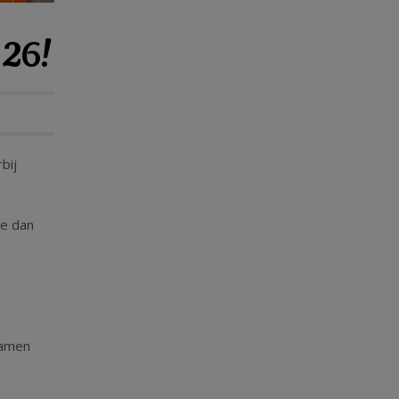
026!
bij
je dan
samen