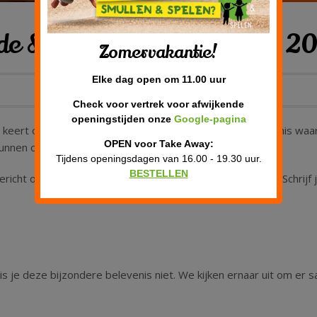
de Sinterklaas Experience 2
Zomervakantie!
Elke dag open om 11.00 uur
Check voor vertrek voor afwijkende
openingstijden onze
Google-pagina
keert ook in 2026 weer terug. Een onvergetelijke belevenis waar
OPEN voor Take Away:
j kunnen ontmoeten.
Tijdens openingsdagen van 16.00 - 19.30 uur.
BESTELLEN
ericht ontvangen zodra de tickets online beschikbaar zijn? Schrijf 
is je deze bijzondere belevenis niet. We kijken ernaar uit om er 