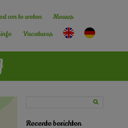
ed om te weten
Nieuws
info
Vacatures
}
Recente berichten