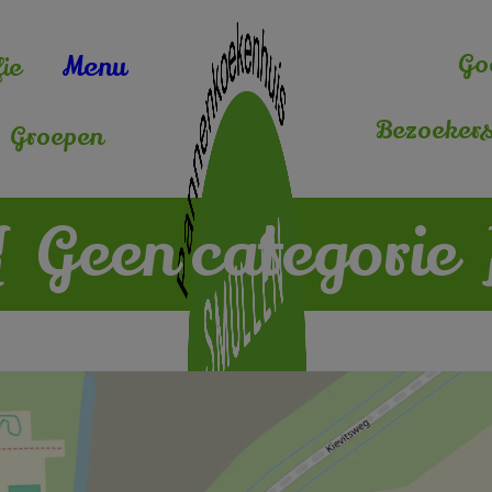
Go
Menu
ie
Bezoekers
Groepen
{
Geen categorie