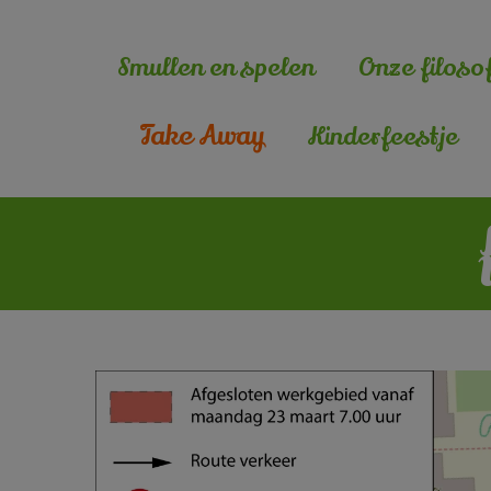
Smullen en spelen
Onze filosof
Take Away
Kinderfeestje