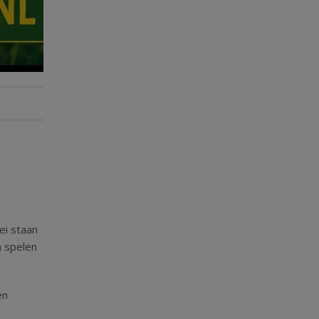
ei staan
n spelen
en