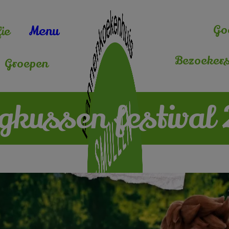
Go
Menu
ie
Bezoekers
Groepen
ngkussen festival