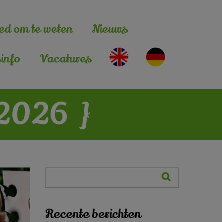
ed om te weten
Nieuws
info
Vacatures
 2026
}
Recente berichten