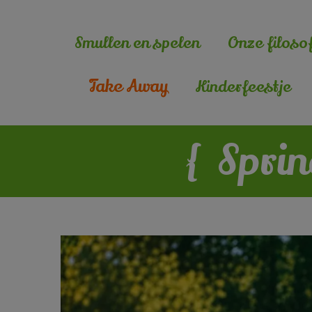
Smullen en spelen
Onze filosof
Take Away
Kinderfeestje
{
Spri