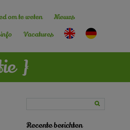
ed om te weten
Nieuws
info
Vacatures
tie
}
Recente berichten