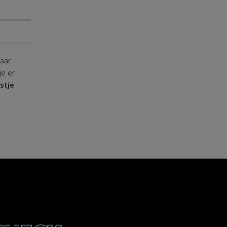
jaar
je er
stje