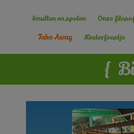
Smullen en spelen
Onze filosof
Take Away
Kinderfeestje
{
Bi