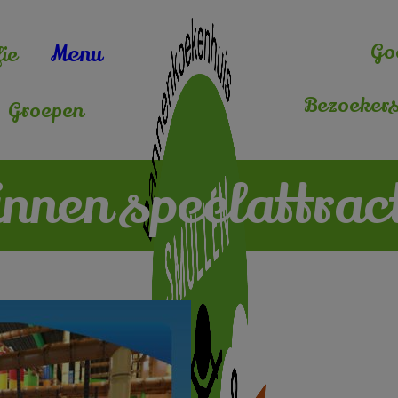
Go
Menu
ie
Bezoekers
Groepen
nnen speelattrac