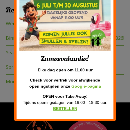
Recente berichten
Werkzaamheden op de route
Binnenkort te boeken: de Sinterklaas Experience 2026!
Yeah zomervakantie!
Zomervakantie!
Springkussen festival 2026
Elke dag open om 11.00 uur
Check voor vertrek voor afwijkende
Moederdag verwen brunch 2026
openingstijden onze
Google-pagina
OPEN voor Take Away:
Tijdens openingsdagen van 16.00 - 19.30 uur.
Privacy verklaring
BESTELLEN