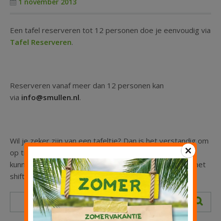
1 november 2013
Kinderfeestje
Een tafel reserveren tot 12 personen doe je eenvoudig via
Groepen
Tafel Reserveren
.
Reserveren vanaf meer dan 12 personen kan
via
info@smullen.nl
.
Wil je zeker zijn van een tafeltje? Dan is het verstandig om
op tijd te reserveren. Om zoveel mogelijk mensen te
kunnen bedienen, werken we op zaterdag en zondag met
shifts.