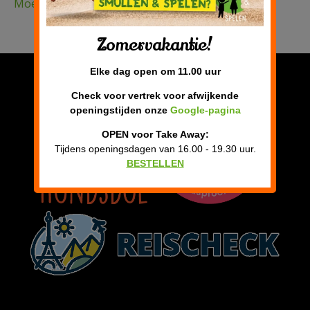
Moederdag verwen brunch 2026
Zomervakantie!
Privacy verklaring
Elke dag open om 11.00 uur
Check voor vertrek voor afwijkende
openingstijden onze
Google-pagina
OPEN voor Take Away:
Tijdens openingsdagen van 16.00 - 19.30 uur.
BESTELLEN