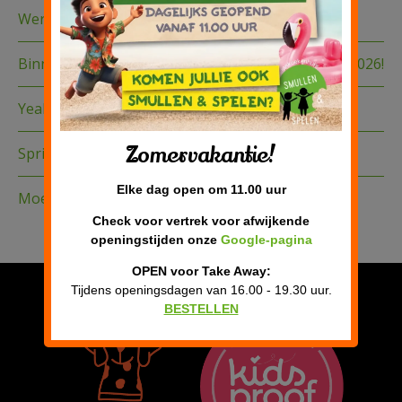
Werkzaamheden op de route
Binnenkort te boeken: de Sinterklaas Experience 2026!
Yeah zomervakantie!
Zomervakantie!
Springkussen festival 2026
Elke dag open om 11.00 uur
Moederdag verwen brunch 2026
Check voor vertrek voor afwijkende
openingstijden onze
Google-pagina
OPEN voor Take Away:
Privacy verklaring
Tijdens openingsdagen van 16.00 - 19.30 uur.
BESTELLEN