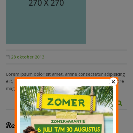
Kinderfeestje
Groepen
28 oktober 2013
Lorem ipsum dolor sit amet, amine consectetur adipisicing
elit, sed do eiusmod tempor incididunt ut labore et dolore
magna aliqua. Ut enim ad minim veniam.
Recente berichten