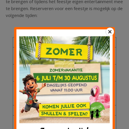
te brengen of tijdens het feestje eigen entertainment mee
te brengen. Reserveren voor een feestje is mogelijk op de
volgende tijden:
Dag
Tijd
Maandag
Van 16.00 tot 18.00
(tijdens zomervakantie)
Dinsdag
Van 16.00 tot 18.00
(tijdens zomervakantie)
Woensdag
Van 12.30 tot 14.30
Van 14.30 tot 16.30
Van 16.30 tot 18.30
Donderdag
Van 16.00 tot 18.00
Vrijdag
Van 12.30 tot 14.30
Van 14.30 tot 16.30